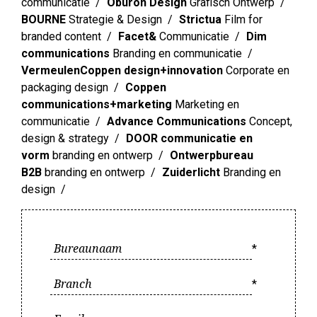
communicatie
Oburon Design
Grafisch Ontwerp
BOURNE
Strategie & Design
Strictua
Film for
branded content
Facet&
Communicatie
Dim
communications
Branding en communicatie
VermeulenCoppen design+innovation
Corporate en
packaging design
Coppen
communications+marketing
Marketing en
communicatie
Advance Communications
Concept,
design & strategy
DOOR communicatie en
vorm
branding en ontwerp
Ontwerpbureau
B2B
branding en ontwerp
Zuiderlicht
Branding en
design
*
*