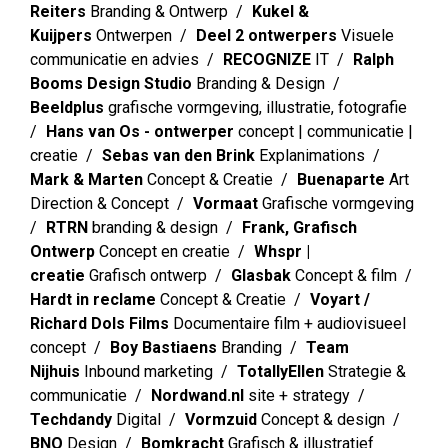
Reiters
Branding & Ontwerp
Kukel &
Kuijpers
Ontwerpen
Deel 2 ontwerpers
Visuele
communicatie en advies
RECOGNIZE
IT
Ralph
Booms Design Studio
Branding & Design
Beeldplus
grafische vormgeving, illustratie, fotografie
Hans van Os - ontwerper
concept | communicatie |
creatie
Sebas van den Brink
Explanimations
Mark & Marten
Concept & Creatie
Buenaparte
Art
Direction & Concept
Vormaat
Grafische vormgeving
RTRN
branding & design
Frank, Grafisch
Ontwerp
Concept en creatie
Whspr |
creatie
Grafisch ontwerp
Glasbak
Concept & film
Hardt in reclame
Concept & Creatie
Voyart /
Richard Dols Films
Documentaire film + audiovisueel
concept
Boy Bastiaens
Branding
Team
Nijhuis
Inbound marketing
TotallyEllen
Strategie &
communicatie
Nordwand.nl
site + strategy
Techdandy
Digital
Vormzuid
Concept & design
BNO
Design
Bomkracht
Grafisch & illustratief