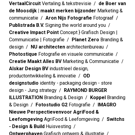
VertaalCircuit
Vertaling & tekstrevisie
de Boer van
de Moosdijk | maakt merken bijzonder
Marketing &
communicatie
Aron Nijs Fotografie
Fotograaf
Publistrada B.V.
Signing the world around you
Creative Impact Point
Concept } Grafisch Design |
Communicatie | Fotografie
Planet Zero
Branding &
design
NU architecten
architectenbureau
Photostique
Fotografie en visuele communicatie
Creatie Maakt Alles BV
Marketing & Communicatie
Alskar Design BV
industrieel design,
productontwikkeling & innovatie
OD
designstudio
identity - packaging design - store
design - Jung strategy
RAYMOND BURGER
ILLUSTRATION
Branding & Design
Koppel
Branding
& Design
Fotostudio G2
Fotografie
IMAGRO
Nieuwe Perspectievenvoor AgriFood &
Leefomgeving
AgriFood & Leefomgeving
Switchs
- Design & Build
Huisvesting
Ontwerphaven
Grafisch ontwerp & illustratie