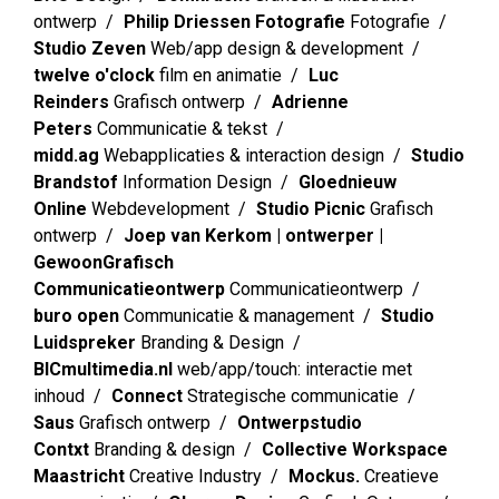
ontwerp
Philip Driessen Fotografie
Fotografie
Studio Zeven
Web/app design & development
twelve o'clock
film en animatie
Luc
Reinders
Grafisch ontwerp
Adrienne
Peters
Communicatie & tekst
midd.ag
Webapplicaties & interaction design
Studio
Brandstof
Information Design
Gloednieuw
Online
Webdevelopment
Studio Picnic
Grafisch
ontwerp
Joep van Kerkom | ontwerper |
GewoonGrafisch
Communicatieontwerp
Communicatieontwerp
buro open
Communicatie & management
Studio
Luidspreker
Branding & Design
BICmultimedia.nl
web/app/touch: interactie met
inhoud
Connect
Strategische communicatie
Saus
Grafisch ontwerp
Ontwerpstudio
Contxt
Branding & design
Collective Workspace
Maastricht
Creative Industry
Mockus.
Creatieve