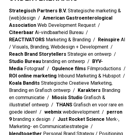
Strategisch Partners B.V.
Strategische marketing &
(web)design
American Gastroenterological
Association
Web Development Request
Citeerbaar
Ai-vindbaarheid Bureau
REACTIVATORS
Marketing & Branding
Reinspire
AI
/ Visuals, Branding, Webdesign + Development
Reach Brand Storytellers
Strategie en ontwerp
Studio Bureau
branding en ontwerp
BYV-
Media
Fotograaf
Opulence films
Filmproductions
ROI online marketing
Inbound Marketing & Hubspot
Koala Bandits
Strategische Creatieve Marketing,
Branding en Grafisch ontwerp
Karakters
Branding
en communicatie
Miosis Studio
Grafisch &
illustratief ontwerp
THANS
Grafisch en voor rare en
goede ideen!
webmix
webdevelopment
perron
9
branding x design
Just Rocket Science
Merk-,
Marketing- en Communicatiestrategie
blendtogether
Personal Brand Strategy / Positioning