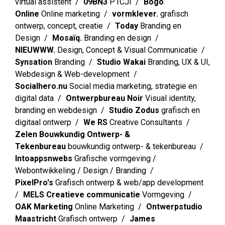
virtual assistent
09BN3
P1CJI
Bogo
Online
Online marketing
vormklever.
grafisch
ontwerp, concept, creatie
Today
Branding en
Design
Mosaïq.
Branding en design
NIEUWWW.
Design, Concept & Visual Communicatie
Synsation
Branding
Studio Wakai
Branding, UX & UI,
Webdesign & Web-development
Socialhero.nu
Social media marketing, strategie en
digital data
Ontwerpbureau Noir
Visual identity,
branding en webdesign
Studio Zodus
grafisch en
digitaal ontwerp
We RS
Creative Consultants
Zelen Bouwkundig Ontwerp- &
Tekenbureau
bouwkundig ontwerp- & tekenbureau
Intoappsnwebs
Grafische vormgeving /
Webontwikkeling / Design / Branding
PixelPro's
Grafisch ontwerp & web/app development
MELS Creatieve communicatie
Vormgeving
OAK Marketing
Online Marketing
Ontwerpstudio
Maastricht
Grafisch ontwerp
James