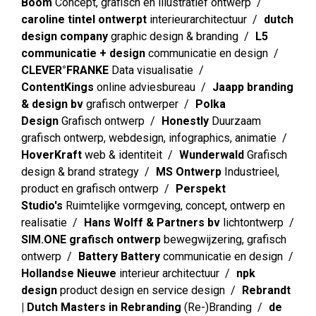
Boom
Concept, grafisch en illustratief ontwerp
caroline tintel ontwerpt
interieurarchitectuur
dutch
design company
graphic design & branding
L5
communicatie + design
communicatie en design
CLEVER°FRANKE
Data visualisatie
ContentKings
online adviesbureau
Jaapp branding
& design bv
grafisch ontwerper
Polka
Design
Grafisch ontwerp
Honestly
Duurzaam
grafisch ontwerp, webdesign, infographics, animatie
HoverKraft
web & identiteit
Wunderwald
Grafisch
design & brand strategy
MS Ontwerp
Industrieel,
product en grafisch ontwerp
Perspekt
Studio's
Ruimtelijke vormgeving, concept, ontwerp en
realisatie
Hans Wolff & Partners bv
lichtontwerp
SIM.ONE grafisch ontwerp
bewegwijzering, grafisch
ontwerp
Battery Battery
communicatie en design
Hollandse Nieuwe
interieur architectuur
npk
design
product design en service design
Rebrandt
| Dutch Masters in Rebranding
(Re-)Branding
de