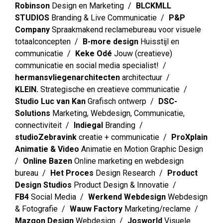
Robinson
Design en Marketing
BLCKMLL
STUDIOS
Branding & Live Communicatie
P&P
Company
Spraakmakend reclamebureau voor visuele
totaalconcepten
B-more design
Huisstijl en
communicatie
Keke Odé
Jouw (creatieve)
communicatie en social media specialist!
hermansvliegenarchitecten
architectuur
KLEIN.
Strategische en creatieve communicatie
Studio Luc van Kan
Grafisch ontwerp
DSC-
Solutions
Marketing, Webdesign, Communicatie,
connectiviteit
Indiegal
Branding
studioZebravink
creatie + communicatie
ProXplain
Animatie & Video
Animatie en Motion Graphic Design
Online Bazen
Online marketing en webdesign
bureau
Het Proces
Design Research
Product
Design Studios
Product Design & Innovatie
FB4
Social Media
Werkend Webdesign
Webdesign
& Fotografie
Wauw Factory
Marketing/reclame
Mazgon Design
Webdesign
Josworld
Visuele