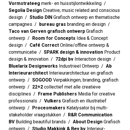
Vormstrateeg
merk- en huisstijlontwikkeling
Segolia Design
Creative, music related and conscious
design
Studio DIN
Grafisch ontwerp en thematische
campagnes
bureau gras
branding en design
Taco van Gerven grafisch ontwerp
Grafisch
ontwerp
Room for Concepts
Idea & Concept
design
Café Correct
Online/offline ontwerp &
communicatie
SPARK design & innovation
Product
design & innovation
72dpi bv
Interaction design
Bluelarix Designworks
Industrieel Ontwerp
Ab
Interieurarchitect
Interieurarchitectuur en grafisch
ontwerp
SOGOOD
Verpakkingen, branding, grafisch
ontwerp
22+2
collectief met alle creatieve
disciplines
Frame Publishers
Media for creative
professionals
Vulkers
Grafisch en illustratief
ontwerp
Procesmakers
Katalysator bij multi-
stakeholder vraagstukken
R&R Communication
BV
Building beautiful brands
About Design
Grafisch
ontwerp
Studio Makkink & Bey bv
Interieur-