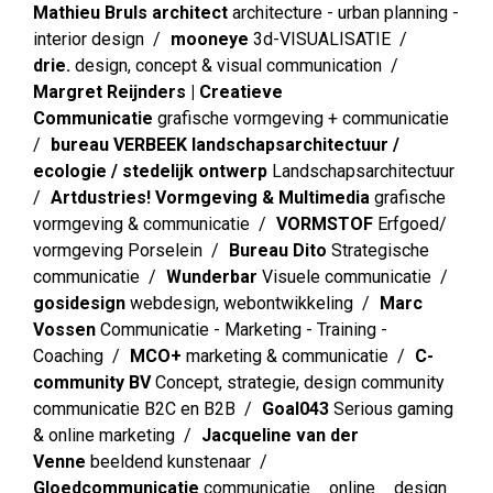
Mathieu Bruls architect
architecture - urban planning -
interior design
mooneye
3d-VISUALISATIE
drie.
design, concept & visual communication
Margret Reijnders | Creatieve
Communicatie
grafische vormgeving + communicatie
bureau VERBEEK landschapsarchitectuur /
ecologie / stedelijk ontwerp
Landschapsarchitectuur
Artdustries! Vormgeving & Multimedia
grafische
vormgeving & communicatie
VORMSTOF
Erfgoed/
vormgeving Porselein
Bureau Dito
Strategische
communicatie
Wunderbar
Visuele communicatie
gosidesign
webdesign, webontwikkeling
Marc
Vossen
Communicatie - Marketing - Training -
Coaching
MCO+
marketing & communicatie
C-
community BV
Concept, strategie, design community
communicatie B2C en B2B
Goal043
Serious gaming
& online marketing
Jacqueline van der
Venne
beeldend kunstenaar
Gloedcommunicatie
communicatie _ online _ design