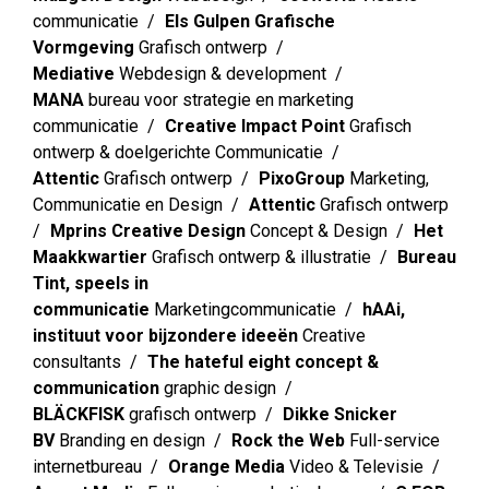
communicatie
Els Gulpen Grafische
Vormgeving
Grafisch ontwerp
Mediative
Webdesign & development
MANA
bureau voor strategie en marketing
communicatie
Creative Impact Point
Grafisch
ontwerp & doelgerichte Communicatie
Attentic
Grafisch ontwerp
PixoGroup
Marketing,
Communicatie en Design
Attentic
Grafisch ontwerp
Mprins Creative Design
Concept & Design
Het
Maakkwartier
Grafisch ontwerp & illustratie
Bureau
Tint, speels in
communicatie
Marketingcommunicatie
hAAi,
instituut voor bijzondere ideeën
Creative
consultants
The hateful eight concept &
communication
graphic design
BLÄCKFISK
grafisch ontwerp
Dikke Snicker
BV
Branding en design
Rock the Web
Full-service
internetbureau
Orange Media
Video & Televisie