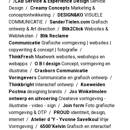
/LAB Service & Experience Design
Service
Design
Creamy Concepts
Marketing &
conceptontwikkeling
DESIGN&KO
VISUELE
COMMUNICATIE
SanderTielen.com
Grafisch
ontwerp & Art direction
Blik2Click
Websites &
Webteksten
Blik Reclame
Communicatie
Grafische vormgeving | websites |
copywriting & concept | fotografie
ThinkFresh
Maatwerk websites, webshops en
webapps
O B I design
Concept, vormgeving en
illustratie
Crasborn Communicatie
Vormgevers
Communicatie en grafisch ontwerp
Thinkbright
Interactief ontwerp
Koeweiden
Postma
designing brands
Jos Winkelmolen
ontwerp en uitvoering
Creatieve vormgeving -
illustratie - video - sign
Join form
Foto grafische
vormgeving & DTP
PROUD
identiteit, design,
internet
Atelier d 'Y - Yvonne Savelkoul
Vrije
Vormgeving
6500°Kelvin
Grafisch en interactief