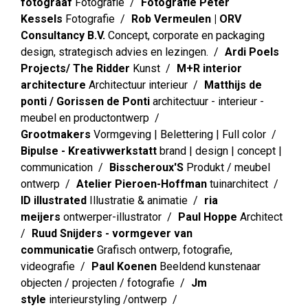
fotograaf
Fotografie
Fotografie Peter
Kessels
Fotografie
Rob Vermeulen | ORV
Consultancy B.V.
Concept, corporate en packaging
design, strategisch advies en lezingen.
Ardi Poels
Projects/ The Ridder
Kunst
M+R interior
architecture
Architectuur interieur
Matthijs de
ponti / Gorissen de Ponti
architectuur - interieur -
meubel en productontwerp
Grootmakers
Vormgeving | Belettering | Full color
Bipulse - Kreativwerkstatt
brand | design | concept |
communication
Bisscheroux'S
Produkt / meubel
ontwerp
Atelier Pieroen-Hoffman
tuinarchitect
ID illustrated
Illustratie & animatie
ria
meijers
ontwerper-illustrator
Paul Hoppe
Architect
Ruud Snijders - vormgever van
communicatie
Grafisch ontwerp, fotografie,
videografie
Paul Koenen
Beeldend kunstenaar
objecten / projecten / fotografie
Jm
style
interieurstyling /ontwerp