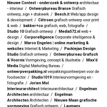
Nieuwe Context - onderzoek & ontwerp
architectuur
- interieur
Ontwerpbureau Branse
Grafisch
ontwerp, sign + drukwerk
Beech.it
Web/app design
& development
Cétroen
grafisch ontwerp voor print
& web
bakker+co
grafisch, web, fotografie
Studio 10
Grafisch ontwerp
Media572.nl
web +
design
Corporelligence
Corporate intelligence &
design
Marco Engelen | online marketing &
websites
Internet & Marketing
Packiejan Design
Studio
Grafisch ontwerp
Ontwerpbureau Grafisch
& Voornix
Vormgeving, concept & illustratie
Mixx'd
Media
Digital Marketing Bureau
ontwerpverpakking.nl
verpakkingsontwerpen voor de
foodsector
Studio1019
Interieurvormgeving en -
fotografie
Jorien Mol
Interieurarchitect
Interieurarchitectuur
Engelman
Architecten
architectuur
Engelman
Architecten
Architecten
Nieuwe Maan grafische
vormgeving
Grafisch ontwerp
Laumans