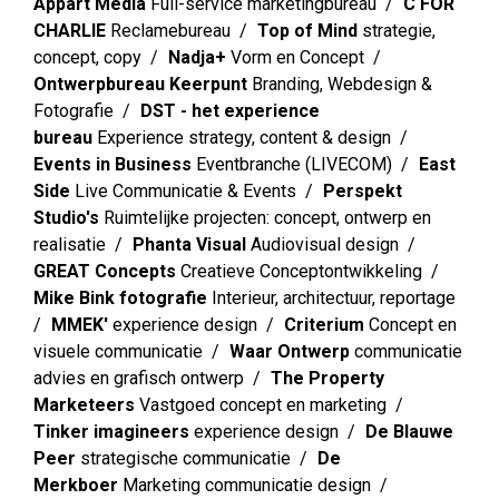
Appart Media
Full-service marketingbureau
C FOR
CHARLIE
Reclamebureau
Top of Mind
strategie,
concept, copy
Nadja+
Vorm en Concept
Ontwerpbureau Keerpunt
Branding, Webdesign &
Fotografie
DST - het experience
bureau
Experience strategy, content & design
Events in Business
Eventbranche (LIVECOM)
East
Side
Live Communicatie & Events
Perspekt
Studio's
Ruimtelijke projecten: concept, ontwerp en
realisatie
Phanta Visual
Audiovisual design
GREAT Concepts
Creatieve Conceptontwikkeling
Mike Bink fotografie
Interieur, architectuur, reportage
MMEK'
experience design
Criterium
Concept en
visuele communicatie
Waar Ontwerp
communicatie
advies en grafisch ontwerp
The Property
Marketeers
Vastgoed concept en marketing
Tinker imagineers
experience design
De Blauwe
Peer
strategische communicatie
De
Merkboer
Marketing communicatie design