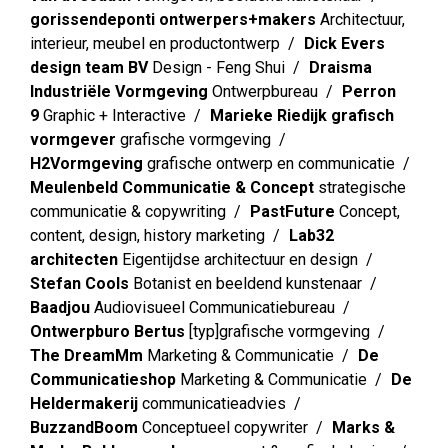
gorissendeponti ontwerpers+makers
Architectuur,
interieur, meubel en productontwerp
Dick Evers
design team BV
Design - Feng Shui
Draisma
Industriële Vormgeving
Ontwerpbureau
Perron
9
Graphic + Interactive
Marieke Riedijk grafisch
vormgever
grafische vormgeving
H2Vormgeving
grafische ontwerp en communicatie
Meulenbeld Communicatie & Concept
strategische
communicatie & copywriting
PastFuture
Concept,
content, design, history marketing
Lab32
architecten
Eigentijdse architectuur en design
Stefan Cools
Botanist en beeldend kunstenaar
Baadjou
Audiovisueel Communicatiebureau
Ontwerpburo Bertus
[typ]grafische vormgeving
The DreamMm
Marketing & Communicatie
De
Communicatieshop
Marketing & Communicatie
De
Heldermakerij
communicatieadvies
BuzzandBoom
Conceptueel copywriter
Marks &