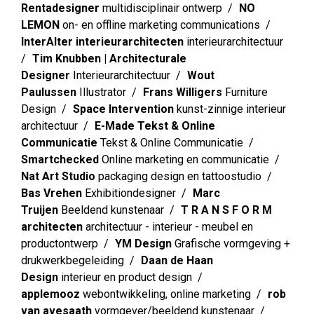
Rentadesigner
multidisciplinair ontwerp
NO
LEMON
on- en offline marketing communications
InterAlter interieurarchitecten
interieurarchitectuur
Tim Knubben | Architecturale
Designer
Interieurarchitectuur
Wout
Paulussen
Illustrator
Frans Willigers
Furniture
Design
Space Intervention
kunst-zinnige interieur
architectuur
E-Made Tekst & Online
Communicatie
Tekst & Online Communicatie
Smartchecked
Online marketing en communicatie
Nat Art Studio
packaging design en tattoostudio
Bas Vrehen
Exhibitiondesigner
Marc
Truijen
Beeldend kunstenaar
T R A N S F O R M
architecten
architectuur - interieur - meubel en
productontwerp
YM Design
Grafische vormgeving +
drukwerkbegeleiding
Daan de Haan
Design
interieur en product design
applemooz
webontwikkeling, online marketing
rob
van avesaath
vormgever/beeldend kunstenaar