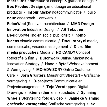
Marks Reklamemakers
concept & grafisch design
Bos Product Design
game design en educational
products
Infour
Marketing+communicatie
buro
neue
onderzoek + ontwerp
EelcoWind
(Renovatie)architectuur
MMD Design
Innovation
Industrial Design
AR Tekst en
Beeld
Sorytelling en social publiciteit
homo
ludens
visuele communicatie
Docu-story.nl
media,
communicatie, verandermanagement
Dipro film
media producties
Media
NO CANDY
Concept
fotografie & film
Dutchwork
Online, Marketing &
Innovation Strategy
Have a Byte!
Webdevelopment
& Vormgeving
MC-ADVISORY
Online Customer
Care
Jorn Gruijters
Maastricht Streetart + Grafische
vormgeving
ID-projects
Communicatie en
Projectmanagement
Tejo Verstappen
Digital
Drawings
ikbenarthur
animatiestudio
Spinning
Wheels
Storytelling, foto & video
Janneke Vlaming
grafische vormgeving
Grafische vormgeving
bv