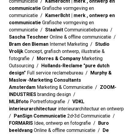
communicatie
Kamer8cht | merk , ontwerp en
communicatie
Grafische vormgeving en
communicatie
Kamer8cht | merk , ontwerp en
communicatie
Grafische vormgeving en
communicatie
Staalwit
Communicatiebureau
Sascha Teschner
Online & offline communicatie
Bram den Bieman
Internet Marketing
Studio
Vrolijk
Concept, grafisch ontwerp, illustratie &
fotografie
Morres & Company
Marketing
Outsourcing
Hollands-Reclame "pure dutch
design"
Full service reclamebureau
Murphy &
Maslow -Marketing Consultants
Amsterdam
Marketing & Communicatie
ZOOM-
INDUSTRIES
branding design
MLBfoto
Portretfotografie
VDKL
interieurarchitectuur
interieurarchitectuur en ontwerp
PanSign Communicatie
2d•3d Communicatie
FORMARIS
Idee, ontwerp en fotografie
Buro
beeldvang
Online & offline communicatie
De