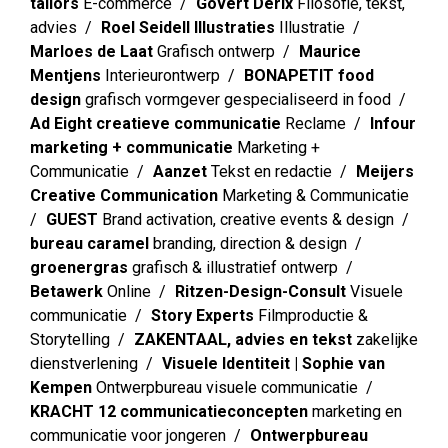
tailors
E-commerce
Govert Derix
Filosofie, tekst,
advies
Roel Seidell Illustraties
Illustratie
Marloes de Laat
Grafisch ontwerp
Maurice
Mentjens
Interieurontwerp
BONAPETIT food
design
grafisch vormgever gespecialiseerd in food
Ad Eight creatieve communicatie
Reclame
Infour
marketing + communicatie
Marketing +
Communicatie
Aanzet
Tekst en redactie
Meijers
Creative Communication
Marketing & Communicatie
GUEST
Brand activation, creative events & design
bureau caramel
branding, direction & design
groenergras
grafisch & illustratief ontwerp
Betawerk
Online
Ritzen-Design-Consult
Visuele
communicatie
Story Experts
Filmproductie &
Storytelling
ZAKENTAAL, advies en tekst
zakelijke
dienstverlening
Visuele Identiteit | Sophie van
Kempen
Ontwerpbureau visuele communicatie
KRACHT 12 communicatieconcepten
marketing en
communicatie voor jongeren
Ontwerpbureau