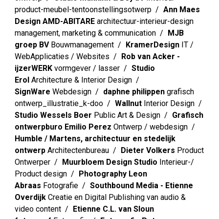
product-meubel-tentoonstellingsotwerp
Ann Maes
Design AMD-ABITARE
architectuur-interieur-design
management, marketing & communication
MJB
groep BV
Bouwmanagement
KramerDesign
IT /
WebApplicaties / Websites
Rob van Acker -
ijzerWERK
vormgever / lasser
Studio
Erol
Architecture & Interior Design
SignWare
Webdesign
daphne philippen
grafisch
ontwerp_illustratie_k-doo
Wallnut
Interior Design
Studio Wessels Boer
Public Art & Design
Grafisch
ontwerpburo Emilio Perez
Ontwerp / webdesign
Humble / Martens, architectuur en stedelijk
ontwerp
Architectenbureau
Dieter Volkers
Product
Ontwerper
Muurbloem Design Studio
Interieur-/
Product design
Photography Leon
Abraas
Fotografie
Southbound Media - Etienne
Overdijk
Creatie en Digital Publishing van audio &
video content
Etienne C.L. van Sloun