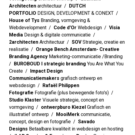
Architecten
architectuur
DUTCH
PORTFOLIO
DESIGN, DEVELOPMENT & CONEXT
House of Tys
Branding, vormgeving &
Webdevelopment
Code d'Or
Webdesign
Visia
Media
Design & digitale communicatie
2architecten
Architectuur
SOV
Strategie, creatie en
realisatie
Orange Bench Amsterdam- Creative
Branding Agency
Marketing-communicatie /Branding
BUROBOUD I strategic branding
You Are What You
Create
Impact Design
Communicatiemakers
grafisch ontwerp en
websdesign
Rafaël Philippen
Fotografie
Fotografie (plus bewegende foto's)
Studio Klaster
Visuele strategie, concept en
vormgeving
ontwerpburo Kiezel
Grafisch en
illustratief ontwerp
MooiMerk
communicatie,
concept, design en fotografie
Savado
Designs
Betaalbare kwaliteit in webdesign en hosting