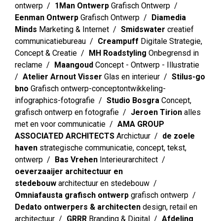
ontwerp
1Man Ontwerp
Grafisch Ontwerp
Eenman Ontwerp
Grafisch Ontwerp
Diamedia
Minds
Marketing & Internet
Smidswater
creatief
communicatiebureau
Creampuff
Digitale Strategie,
Concept & Creatie
MH Roadstyling
Onbegrensd in
reclame
Maangoud
Concept - Ontwerp - Illustratie
Atelier Arnout Visser
Glas en interieur
Stilus-go
bno
Grafisch ontwerp-conceptontwikkeling-
infographics-fotografie
Studio Bosgra
Concept,
grafisch ontwerp en fotografie
Jeroen Tirion
alles
met en voor communicatie
AMA GROUP
ASSOCIATED ARCHITECTS
Archictuur
de zoele
haven
strategische communicatie, concept, tekst,
ontwerp
Bas Vrehen
Interieurarchitect
oeverzaaijer architectuur en
stedebouw
architectuur en stedebouw
Omniafausta grafisch ontwerp
grafisch ontwerp
Dedato ontwerpers & architecten
design, retail en
architectuur
GRRR
Branding & Digital
Afdeling