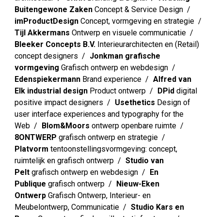
Buitengewone Zaken
Concept & Service Design
imProductDesign
Concept, vormgeving en strategie
Tijl Akkermans
Ontwerp en visuele communicatie
Bleeker Concepts B.V.
Interieurarchitecten en (Retail)
concept designers
Jonkman grafische
vormgeving
Grafisch ontwerp en webdesign
Edenspiekermann
Brand experience
Alfred van
Elk industrial design
Product ontwerp
DPid
digital
positive impact designers
Usethetics
Design of
user interface experiences and typography for the
Web
Blom&Moors
ontwerp openbare ruimte
8ONTWERP
grafisch ontwerp en strategie
Platvorm
tentoonstellingsvormgeving: concept,
ruimtelijk en grafisch ontwerp
Studio van
Pelt
grafisch ontwerp en webdesign
En
Publique
grafisch ontwerp
Nieuw-Eken
Ontwerp
Grafisch Ontwerp, Interieur- en
Meubelontwerp, Communicatie
Studio Kars en