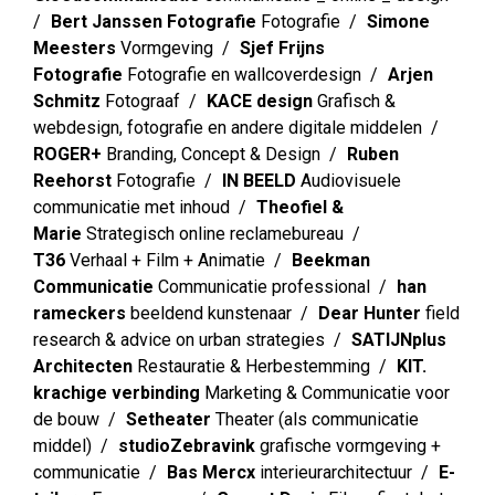
Bert Janssen Fotografie
Fotografie
Simone
Meesters
Vormgeving
Sjef Frijns
Fotografie
Fotografie en wallcoverdesign
Arjen
Schmitz
Fotograaf
KACE design
Grafisch &
webdesign, fotografie en andere digitale middelen
ROGER+
Branding, Concept & Design
Ruben
Reehorst
Fotografie
IN BEELD
Audiovisuele
communicatie met inhoud
Theofiel &
Marie
Strategisch online reclamebureau
T36
Verhaal + Film + Animatie
Beekman
Communicatie
Communicatie professional
han
rameckers
beeldend kunstenaar
Dear Hunter
field
research & advice on urban strategies
SATIJNplus
Architecten
Restauratie & Herbestemming
KIT.
krachige verbinding
Marketing & Communicatie voor
de bouw
Setheater
Theater (als communicatie
middel)
studioZebravink
grafische vormgeving +
communicatie
Bas Mercx
interieurarchitectuur
E-